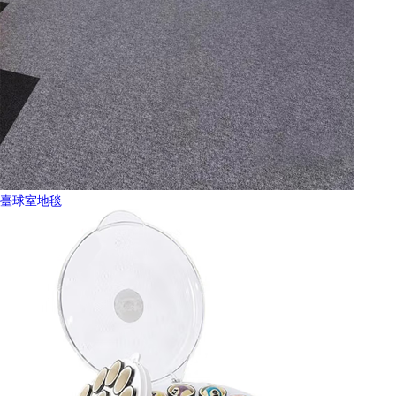
臺球室地毯