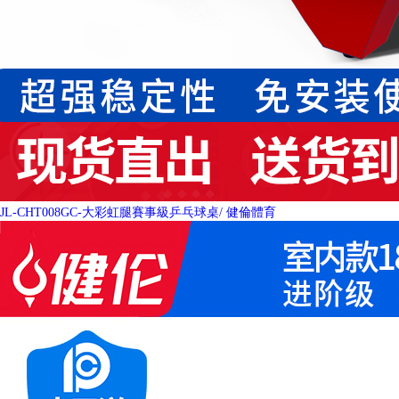
JL-CHT008GC-大彩虹腿賽事級乒乓球桌
/ 健倫體育