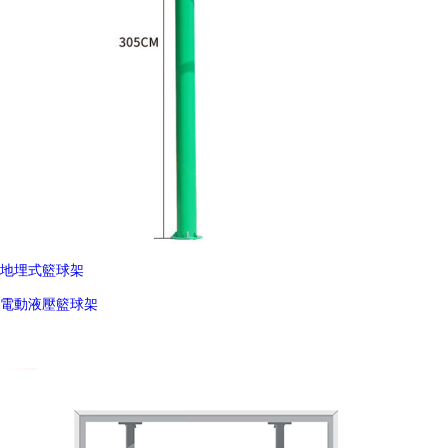
地埋式籃球架
電動液壓籃球架