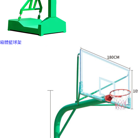
箱體籃球架