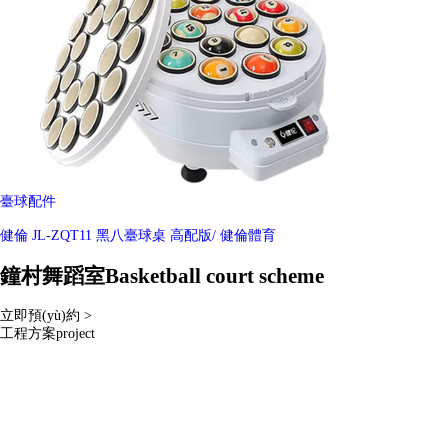
臺球配件
健倫 JL-ZQT11 黑八臺球桌 高配版
/ 健倫體育
鐘村舞蹈室
Basketball court scheme
立即預(yù)約 >
工程方案
project