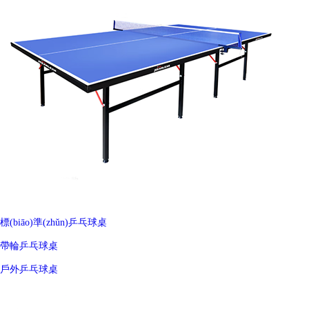
標(biāo)準(zhǔn)乒乓球桌
帶輪乒乓球桌
戶外乒乓球桌