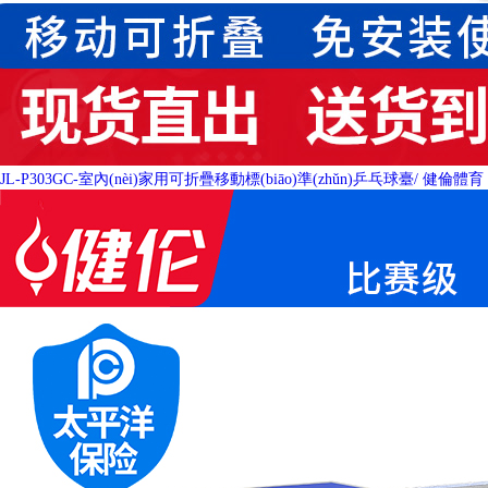
JL-P303GC-室內(nèi)家用可折疊移動標(biāo)準(zhǔn)乒乓球臺
/ 健倫體育