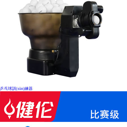
乒乓球訓(xùn)練器