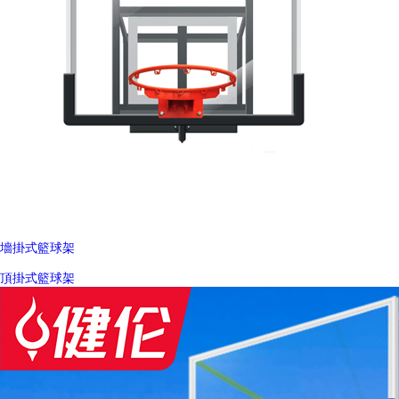
墻掛式籃球架
頂掛式籃球架