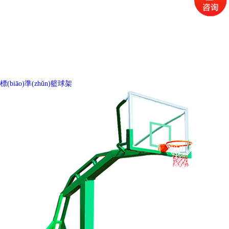
標(biāo)準(zhǔn)籃球架