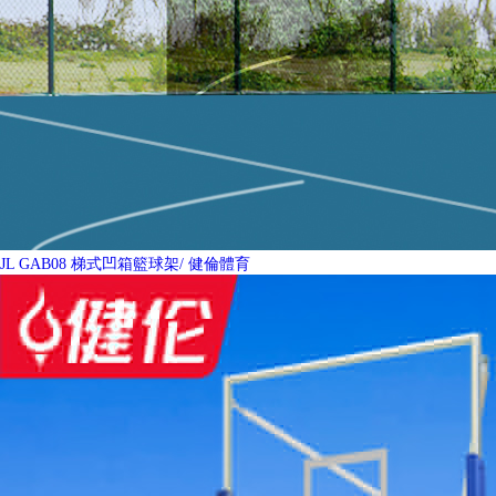
JL GAB08 梯式凹箱籃球架
/ 健倫體育