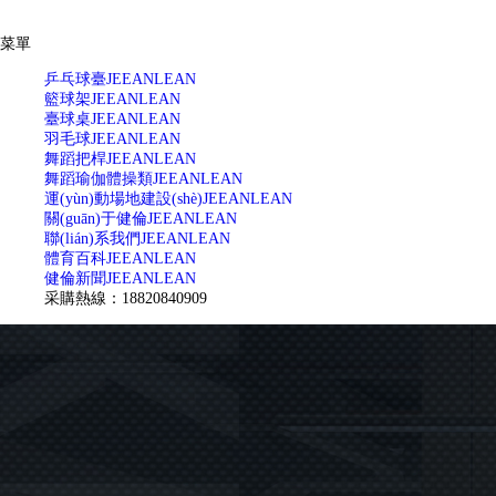
菜單
乒乓球臺
JEEANLEAN
籃球架
JEEANLEAN
臺球桌
JEEANLEAN
羽毛球
JEEANLEAN
舞蹈把桿
JEEANLEAN
舞蹈瑜伽體操類
JEEANLEAN
運(yùn)動場地建設(shè)
JEEANLEAN
關(guān)于健倫
JEEANLEAN
聯(lián)系我們
JEEANLEAN
體育百科
JEEANLEAN
健倫新聞
JEEANLEAN
采購熱線：18820840909