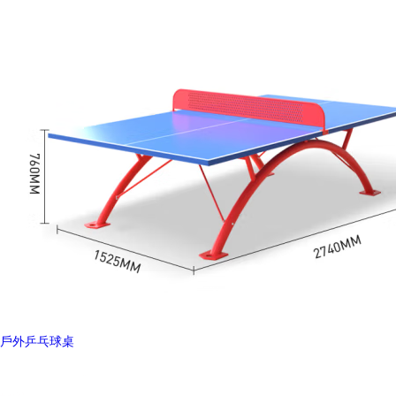
戶外乒乓球桌