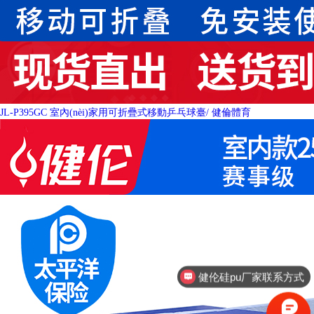
JL-P395GC 室內(nèi)家用可折疊式移動乒乓球臺
/ 健倫體育
健伦硅pu厂家联系方式
健伦篮球架厂家联系方式