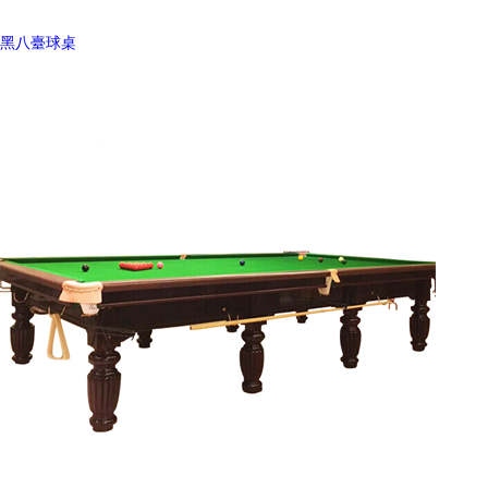
黑八臺球桌