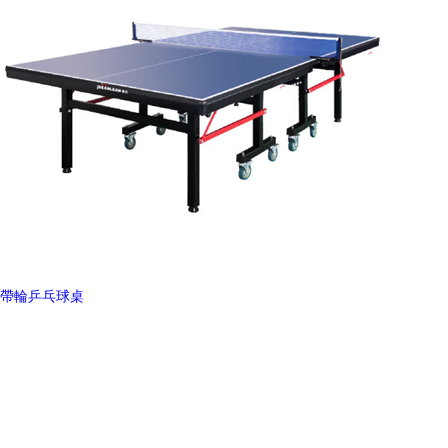
帶輪乒乓球桌