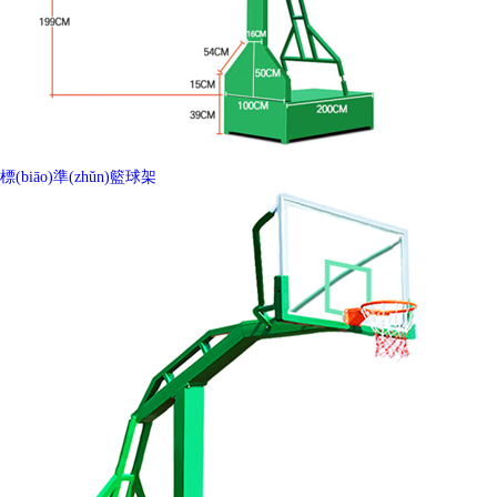
標(biāo)準(zhǔn)籃球架