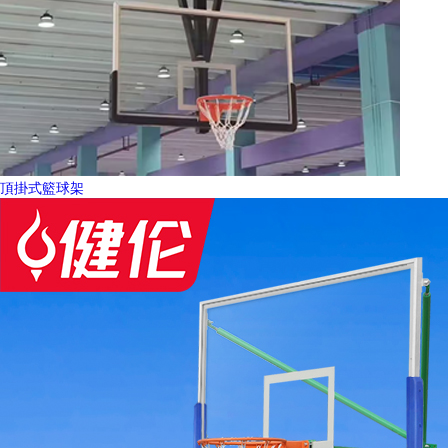
頂掛式籃球架