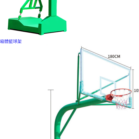
箱體籃球架