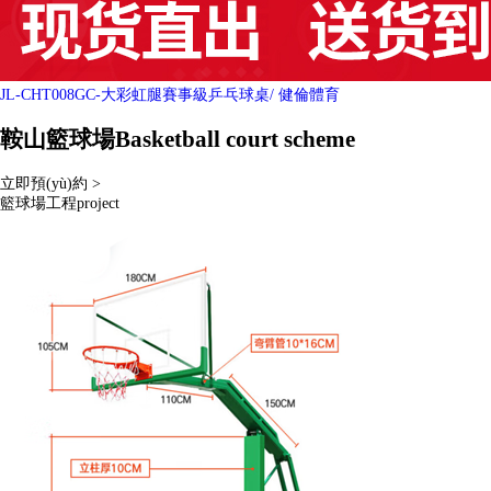
JL-CHT008GC-大彩虹腿賽事級乒乓球桌
/ 健倫體育
鞍山籃球場
Basketball court scheme
立即預(yù)約 >
籃球場工程
project