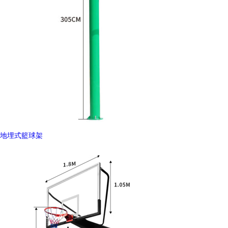
地埋式籃球架