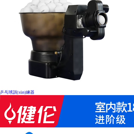
乒乓球訓(xùn)練器