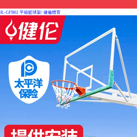
JL-GFB02 平箱籃球架
/ 健倫體育