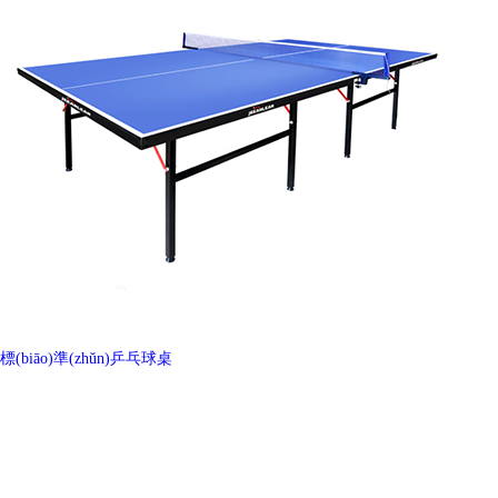
標(biāo)準(zhǔn)乒乓球桌