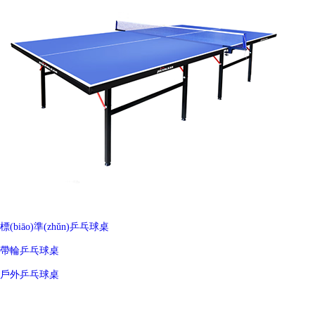
標(biāo)準(zhǔn)乒乓球桌
帶輪乒乓球桌
戶外乒乓球桌