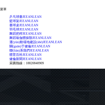
菜單
乒乓球臺
JEEANLEAN
籃球架
JEEANLEAN
臺球桌
JEEANLEAN
羽毛球
JEEANLEAN
舞蹈把桿
JEEANLEAN
舞蹈瑜伽體操類
JEEANLEAN
運(yùn)動場地建設(shè)
JEEANLEAN
關(guān)于健倫
JEEANLEAN
聯(lián)系我們
JEEANLEAN
體育百科
JEEANLEAN
健倫新聞
JEEANLEAN
采購熱線：18820840909