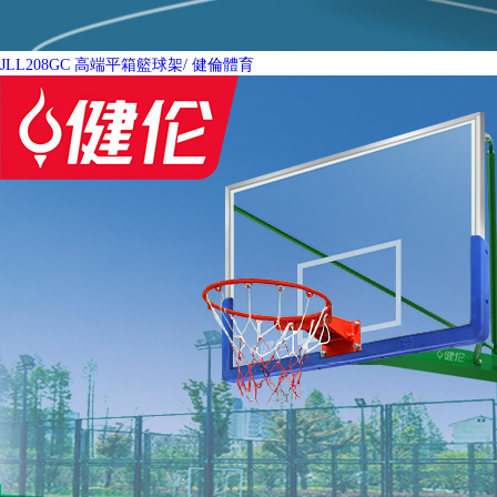
JLL208GC 高端平箱籃球架
/ 健倫體育