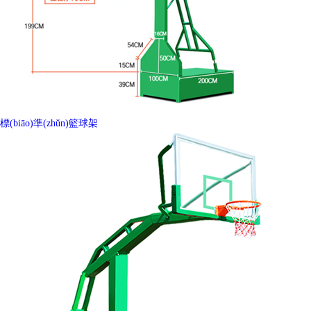
標(biāo)準(zhǔn)籃球架