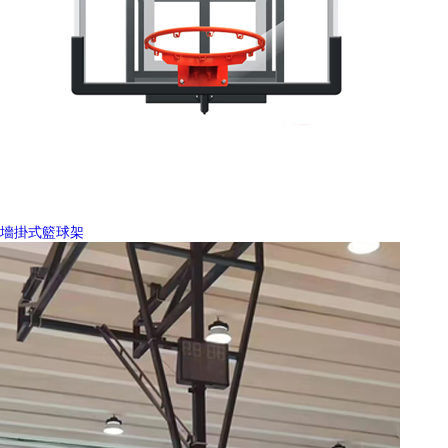
墻掛式籃球架