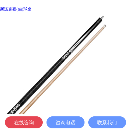
斯諾克臺(tái)球桌
×
健伦-全面专业的体育服务商.热线:18820840909
采购咨询
稍后再说
在线咨询
咨询电话
联系我们