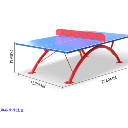
戶外乒乓球桌