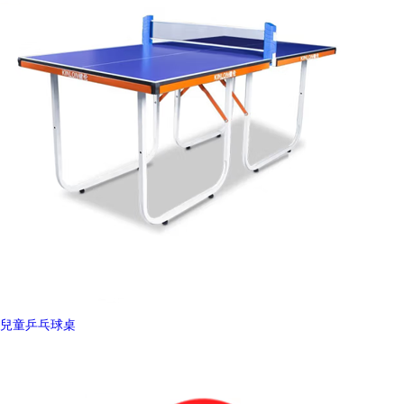
兒童乒乓球桌