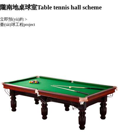
隴南地桌球室
Table tennis hall scheme
立即預(yù)約 >
臺(tái)球工程
project