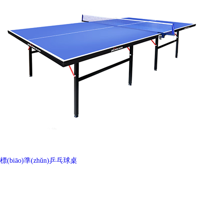
標(biāo)準(zhǔn)乒乓球桌