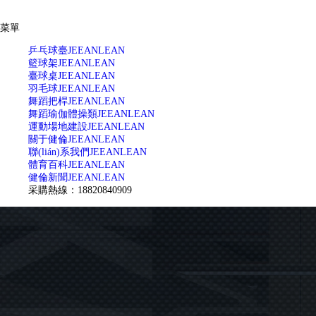
菜單
乒乓球臺
JEEANLEAN
籃球架
JEEANLEAN
臺球桌
JEEANLEAN
羽毛球
JEEANLEAN
舞蹈把桿
JEEANLEAN
舞蹈瑜伽體操類
JEEANLEAN
運動場地建設
JEEANLEAN
關于健倫
JEEANLEAN
聯(lián)系我們
JEEANLEAN
體育百科
JEEANLEAN
健倫新聞
JEEANLEAN
采購熱線：18820840909