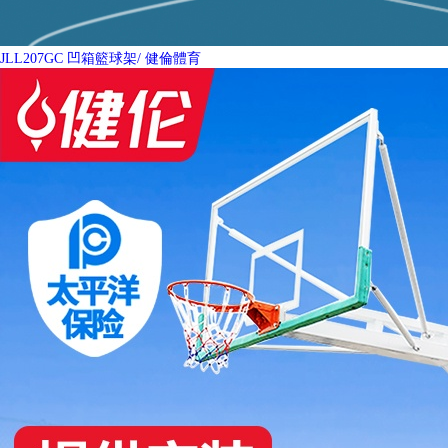
JLL207GC 凹箱籃球架
/ 健倫體育