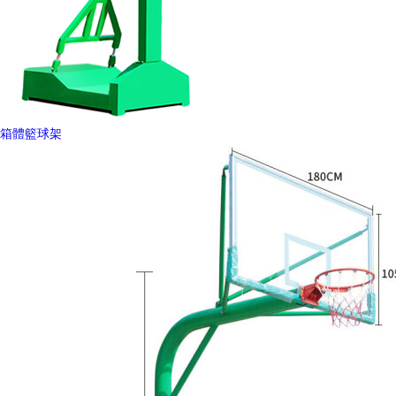
箱體籃球架