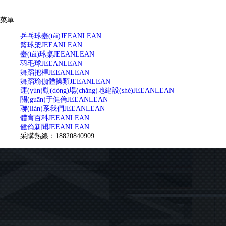
菜單
乒乓球臺(tái)
JEEANLEAN
籃球架
JEEANLEAN
臺(tái)球桌
JEEANLEAN
羽毛球
JEEANLEAN
舞蹈把桿
JEEANLEAN
舞蹈瑜伽體操類
JEEANLEAN
運(yùn)動(dòng)場(chǎng)地建設(shè)
JEEANLEAN
關(guān)于健倫
JEEANLEAN
聯(lián)系我們
JEEANLEAN
體育百科
JEEANLEAN
健倫新聞
JEEANLEAN
采購熱線：18820840909