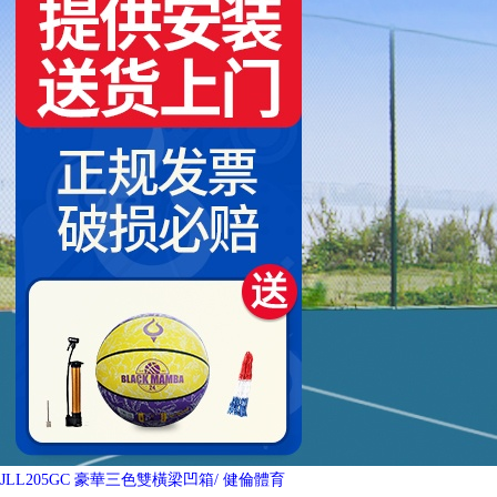
JLL205GC 豪華三色雙橫梁凹箱
/ 健倫體育