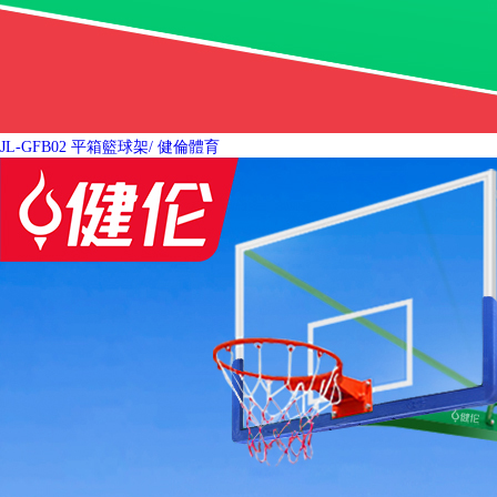
JL-GFB02 平箱籃球架
/ 健倫體育