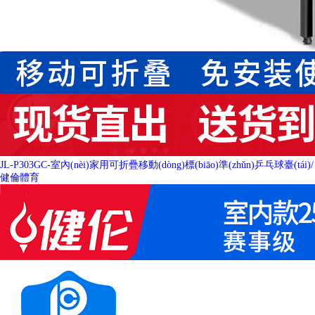
JL-P303GC-室內(nèi)家用可折疊移動(dòng)標(biāo)準(zhǔn)乒乓球臺(tái)
/
健倫體育