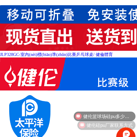
JLP328GC-室內(nèi)標(biāo)準(zhǔn)比賽乒乓球桌
/ 健倫體育
健伦硅pu厂家联系方式