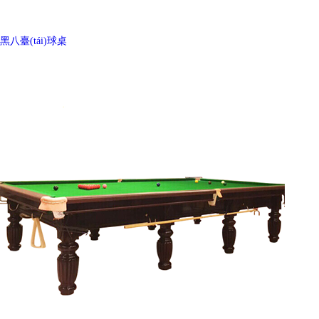
黑八臺(tái)球桌