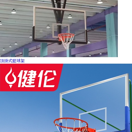
頂掛式籃球架