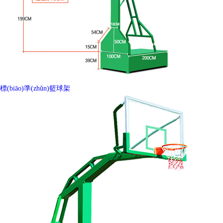
標(biāo)準(zhǔn)籃球架