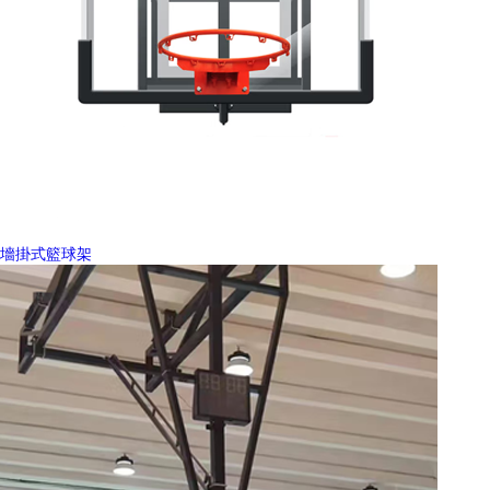
墻掛式籃球架