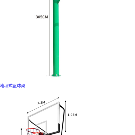
地埋式籃球架