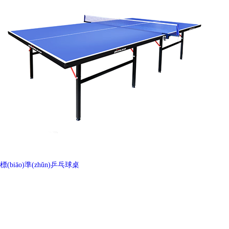
標(biāo)準(zhǔn)乒乓球桌