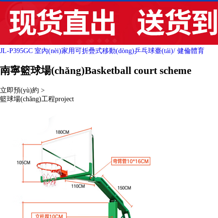
JL-P395GC 室內(nèi)家用可折疊式移動(dòng)乒乓球臺(tái)
/ 健倫體育
南寧籃球場(chǎng)
Basketball court scheme
立即預(yù)約 >
籃球場(chǎng)工程
project