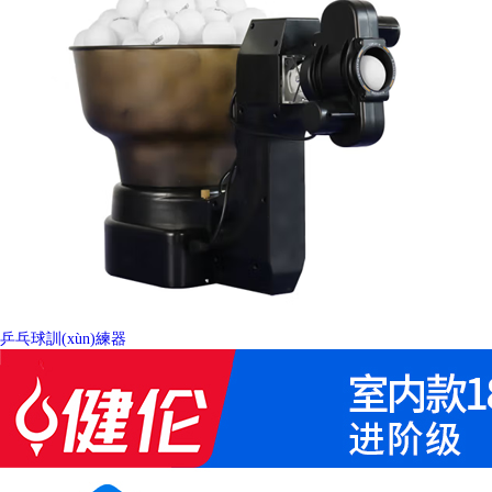
乒乓球訓(xùn)練器