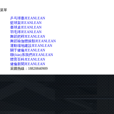
菜單
乒乓球臺
JEEANLEAN
籃球架
JEEANLEAN
臺球桌
JEEANLEAN
羽毛球
JEEANLEAN
舞蹈把桿
JEEANLEAN
舞蹈瑜伽體操類
JEEANLEAN
運動場地建設
JEEANLEAN
關于健倫
JEEANLEAN
聯(lián)系我們
JEEANLEAN
體育百科
JEEANLEAN
健倫新聞
JEEANLEAN
采購熱線：18820840909