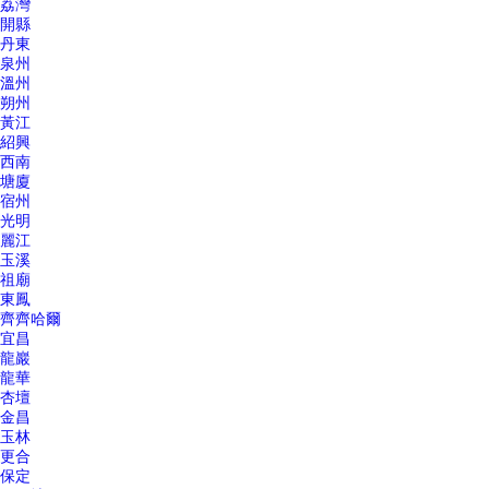
荔灣
開縣
丹東
泉州
溫州
朔州
黃江
紹興
西南
塘廈
宿州
光明
麗江
玉溪
祖廟
東鳳
齊齊哈爾
宜昌
龍巖
龍華
杏壇
金昌
玉林
更合
保定