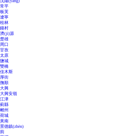
沈陽(yáng)
常平
板芙
遼寧
桂林
鐘村
濟(jì)源
楚雄
周口
甘孜
太原
鹽城
雙橋
佳木斯
厚街
撫順
大興
大興安嶺
江津
薊縣
郴州
荷城
黃南
景德鎮(zhèn)
荊