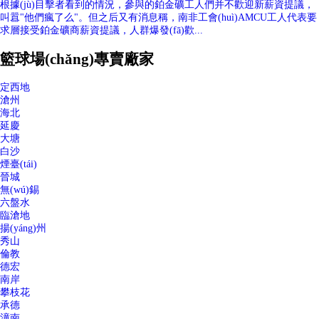
根據(jù)目擊者看到的情況，參與的鉑金礦工人們并不歡迎新薪資提議，
叫囂"他們瘋了么"。但之后又有消息稱，南非工會(huì)AMCU工人代表要
求層接受鉑金礦商薪資提議，人群爆發(fā)歡...
籃球場(chǎng)專賣廠家
定西地
滄州
海北
延慶
大塘
白沙
煙臺(tái)
晉城
無(wú)錫
六盤水
臨滄地
揚(yáng)州
秀山
倫教
德宏
南岸
攀枝花
承德
潼南