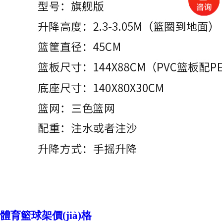
體育籃球架價(jià)格