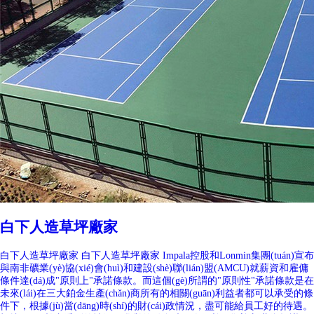
白下人造草坪廠家
白下人造草坪廠家 白下人造草坪廠家 Impala控股和Lonmin集團(tuán)宣布
與南非礦業(yè)協(xié)會(huì)和建設(shè)聯(lián)盟(AMCU)就薪資和雇傭
條件達(dá)成"原則上"承諾條款。而這個(gè)所謂的"原則性"承諾條款是在
未來(lái)在三大鉑金生產(chǎn)商所有的相關(guān)利益者都可以承受的條
件下，根據(jù)當(dāng)時(shí)的財(cái)政情況，盡可能給員工好的待遇。