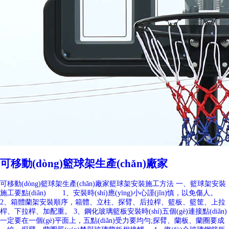
可移動(dòng)籃球架生產(chǎn)廠家
可移動(dòng)籃球架生產(chǎn)廠家籃球架安裝施工方法 一、籃球架安裝
施工要點(diǎn) 1、安裝時(shí)應(yīng)小心謹(jǐn)慎，以免傷人。
2、箱體蘭架安裝順序，箱體、立柱、探臂、后拉桿、籃板、籃筐、上拉
桿、下拉桿、加配重。 3、鋼化玻璃籃板安裝時(shí)五個(gè)連接點(diǎn)
一定要在一個(gè)平面上，五點(diǎn)受力要均勻;探臂、蘭板、蘭圈要成