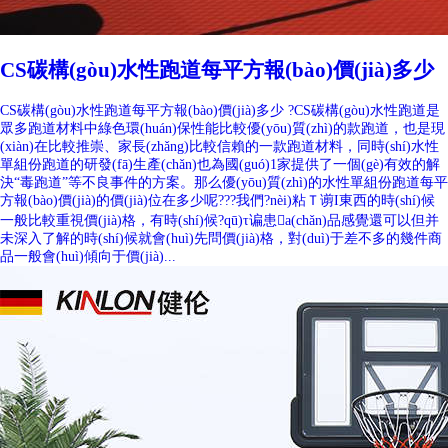
CS碳構(gòu)水性跑道每平方報(bào)價(jià)多少
CS碳構(gòu)水性跑道每平方報(bào)價(jià)多少 ?CS碳構(gòu)水性跑道是
眾多跑道材料中綠色環(huán)保性能比較優(yōu)質(zhì)的款跑道，也是現
(xiàn)在比較推崇、家長(zhǎng)比較信賴的一款跑道材料，同時(shí)水性
單組份跑道的研發(fā)生產(chǎn)也為國(guó)1家提供了一個(gè)有效的解
決“毒跑道”等不良事件的方案。那么優(yōu)質(zhì)的水性單組份跑道每平
方報(bào)價(jià)的價(jià)位在多少呢???我們?nèi)粘Ｔ谫I東西的時(shí)候
一般比較重視價(jià)格，有時(shí)候?qū)τ谝患a(chǎn)品感覺還可以但并
未深入了解的時(shí)候就會(huì)先問價(jià)格，對(duì)于差不多的幾件商
品一般會(huì)傾向于價(jià)...