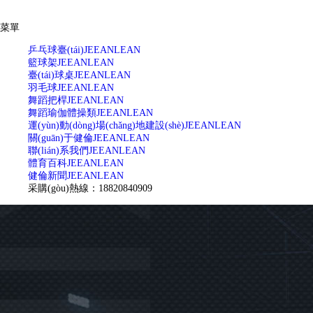
菜單
乒乓球臺(tái)
JEEANLEAN
籃球架
JEEANLEAN
臺(tái)球桌
JEEANLEAN
羽毛球
JEEANLEAN
舞蹈把桿
JEEANLEAN
舞蹈瑜伽體操類
JEEANLEAN
運(yùn)動(dòng)場(chǎng)地建設(shè)
JEEANLEAN
關(guān)于健倫
JEEANLEAN
聯(lián)系我們
JEEANLEAN
體育百科
JEEANLEAN
健倫新聞
JEEANLEAN
采購(gòu)熱線：18820840909