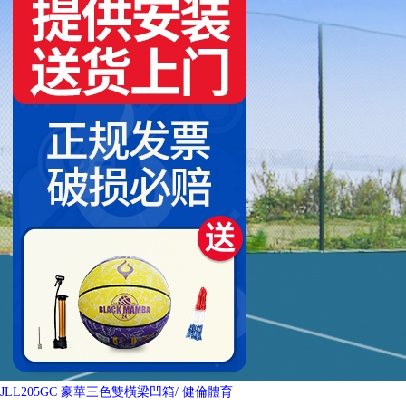
JLL205GC 豪華三色雙橫梁凹箱
/ 健倫體育