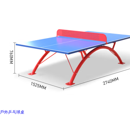
戶外乒乓球桌