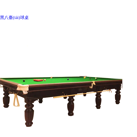
黑八臺(tái)球桌