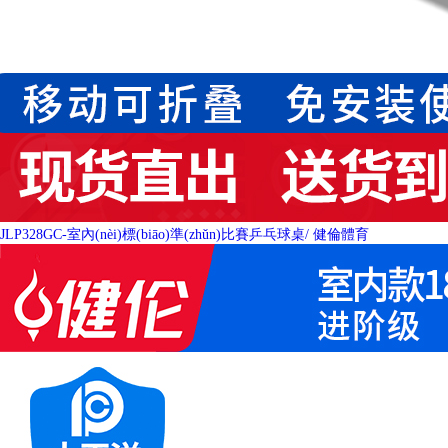
JLP328GC-室內(nèi)標(biāo)準(zhǔn)比賽乒乓球桌
/ 健倫體育