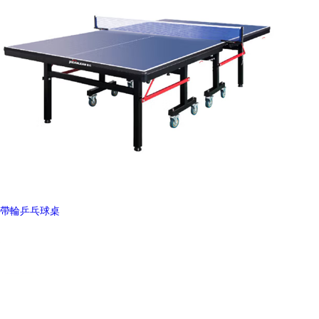
帶輪乒乓球桌