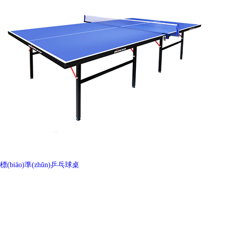
標(biāo)準(zhǔn)乒乓球桌