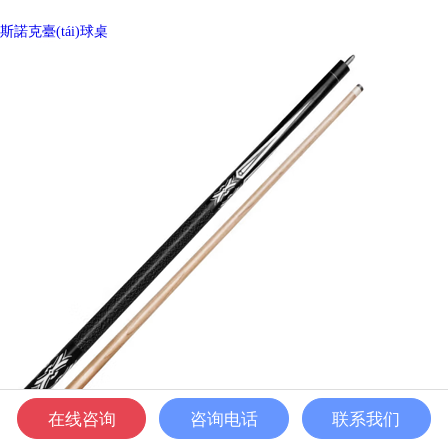
斯諾克臺(tái)球桌
在线咨询
咨询电话
联系我们