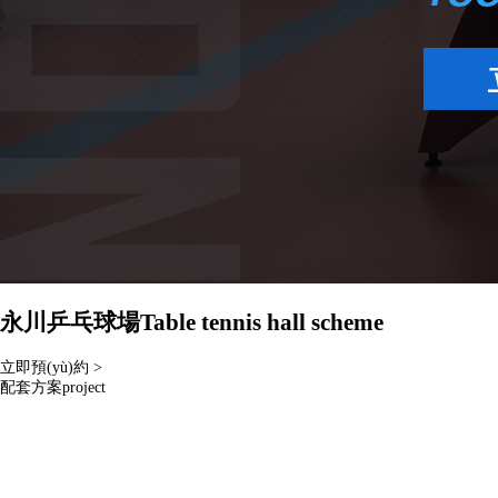
永川乒乓球場
Table tennis hall scheme
立即預(yù)約 >
配套方案
project