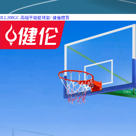
JLL208GC 高端平箱籃球架
/ 健倫體育