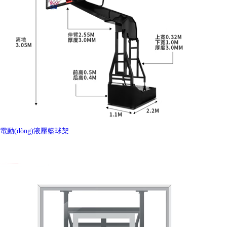
電動(dòng)液壓籃球架