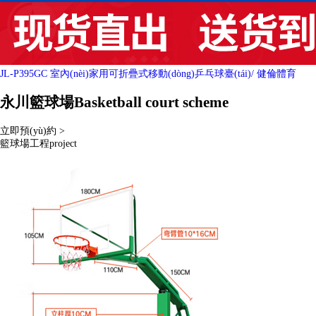
JL-P395GC 室內(nèi)家用可折疊式移動(dòng)乒乓球臺(tái)
/ 健倫體育
永川籃球場
Basketball court scheme
立即預(yù)約 >
籃球場工程
project