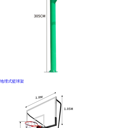
地埋式籃球架