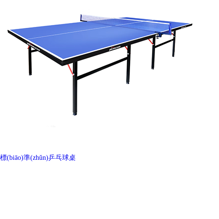
標(biāo)準(zhǔn)乒乓球桌