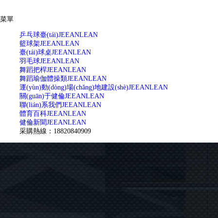
菜單
乒乓球臺(tái)
JEEANLEAN
籃球架
JEEANLEAN
臺(tái)球桌
JEEANLEAN
羽毛球
JEEANLEAN
舞蹈把桿
JEEANLEAN
舞蹈瑜伽體操類
JEEANLEAN
運(yùn)動(dòng)場(chǎng)地建設(shè)
JEEANLEAN
關(guān)于健倫
JEEANLEAN
聯(lián)系我們
JEEANLEAN
體育百科
JEEANLEAN
健倫新聞
JEEANLEAN
采購熱線：18820840909