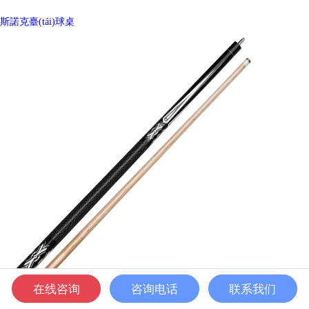
斯諾克臺(tái)球桌
在线咨询
咨询电话
联系我们