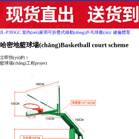
JL-P395GC 室內(nèi)家用可折疊式移動(dòng)乒乓球臺(tái)
/ 健倫體育
哈密地籃球場(chǎng)
Basketball court scheme
立即預(yù)約 >
籃球場(chǎng)工程
project