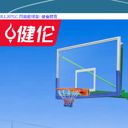
JLL207GC 凹箱籃球架
/ 健倫體育