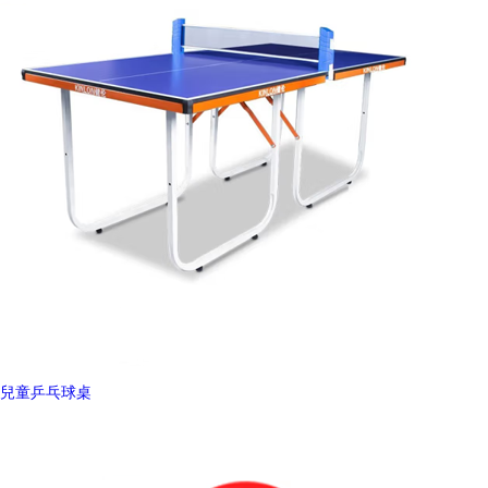
兒童乒乓球桌