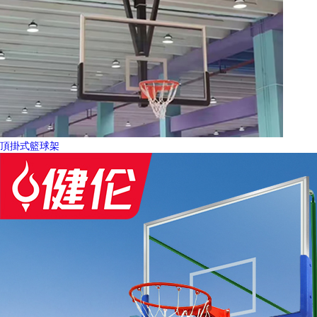
頂掛式籃球架