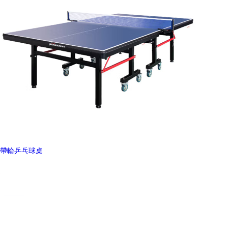
帶輪乒乓球桌