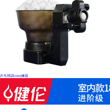
乒乓球訓(xùn)練器