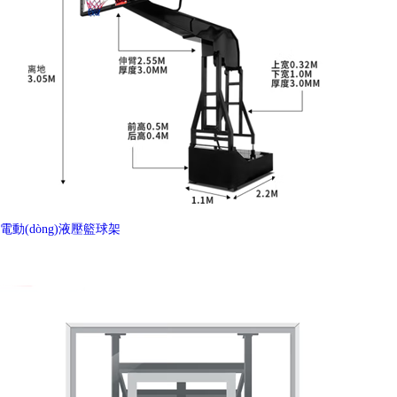
電動(dòng)液壓籃球架