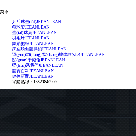
菜單
乒乓球臺(tái)
JEEANLEAN
籃球架
JEEANLEAN
臺(tái)球桌
JEEANLEAN
羽毛球
JEEANLEAN
舞蹈把桿
JEEANLEAN
舞蹈瑜伽體操類
JEEANLEAN
運(yùn)動(dòng)場(chǎng)地建設(shè)
JEEANLEAN
關(guān)于健倫
JEEANLEAN
聯(lián)系我們
JEEANLEAN
體育百科
JEEANLEAN
健倫新聞
JEEANLEAN
采購熱線：18820840909