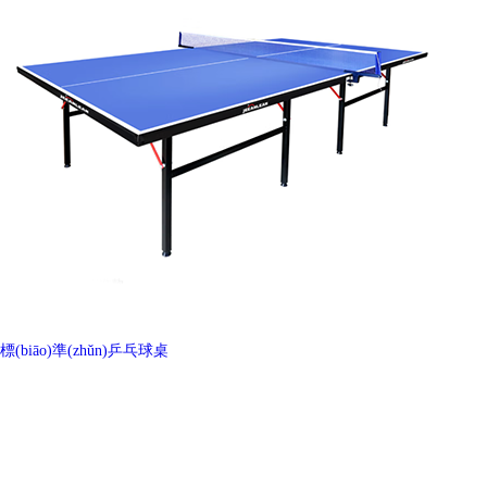
標(biāo)準(zhǔn)乒乓球桌