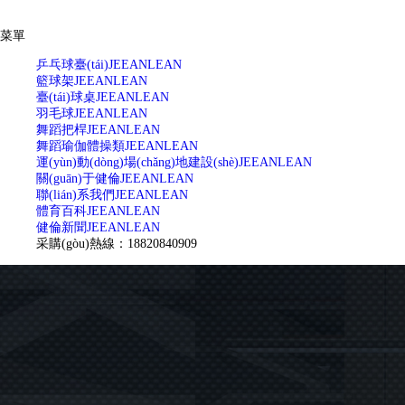
菜單
乒乓球臺(tái)
JEEANLEAN
籃球架
JEEANLEAN
臺(tái)球桌
JEEANLEAN
羽毛球
JEEANLEAN
舞蹈把桿
JEEANLEAN
舞蹈瑜伽體操類
JEEANLEAN
運(yùn)動(dòng)場(chǎng)地建設(shè)
JEEANLEAN
關(guān)于健倫
JEEANLEAN
聯(lián)系我們
JEEANLEAN
體育百科
JEEANLEAN
健倫新聞
JEEANLEAN
采購(gòu)熱線：18820840909