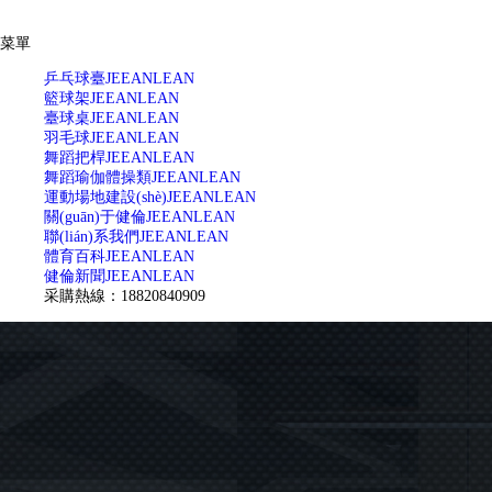
菜單
乒乓球臺
JEEANLEAN
籃球架
JEEANLEAN
臺球桌
JEEANLEAN
羽毛球
JEEANLEAN
舞蹈把桿
JEEANLEAN
舞蹈瑜伽體操類
JEEANLEAN
運動場地建設(shè)
JEEANLEAN
關(guān)于健倫
JEEANLEAN
聯(lián)系我們
JEEANLEAN
體育百科
JEEANLEAN
健倫新聞
JEEANLEAN
采購熱線：18820840909