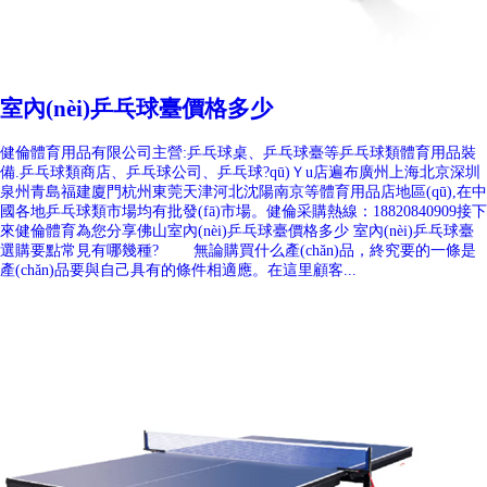
室內(nèi)乒乓球臺價格多少
健倫體育用品有限公司主營:乒乓球桌、乒乓球臺等乒乓球類體育用品裝
備.乒乓球類商店、乒乓球公司、乒乓球?qū)Ｙu店遍布廣州上海北京深圳
泉州青島福建廈門杭州東莞天津河北沈陽南京等體育用品店地區(qū),在中
國各地乒乓球類市場均有批發(fā)市場。健倫采購熱線：18820840909接下
來健倫體育為您分享佛山室內(nèi)乒乓球臺價格多少 室內(nèi)乒乓球臺
選購要點常見有哪幾種? 無論購買什么產(chǎn)品，終究要的一條是
產(chǎn)品要與自己具有的條件相適應。在這里顧客...