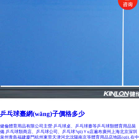
乒乓球臺網(wǎng)子價格多少
健倫體育用品有限公司主營:乒乓球桌、乒乓球臺等乒乓球類體育用品裝
備.乒乓球類商店、乒乓球公司、乒乓球?qū)Ｙu店遍布廣州上海北京深圳
泉州青島福建廈門杭州東莞天津河北沈陽南京等體育用品店地區(qū),在中