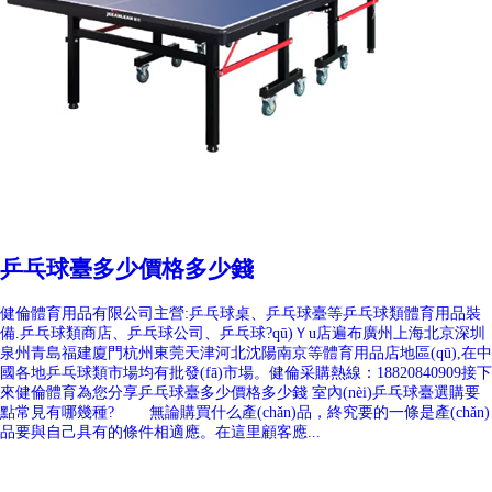
乒乓球臺多少價格多少錢
健倫體育用品有限公司主營:乒乓球桌、乒乓球臺等乒乓球類體育用品裝
備.乒乓球類商店、乒乓球公司、乒乓球?qū)Ｙu店遍布廣州上海北京深圳
泉州青島福建廈門杭州東莞天津河北沈陽南京等體育用品店地區(qū),在中
國各地乒乓球類市場均有批發(fā)市場。健倫采購熱線：18820840909接下
來健倫體育為您分享乒乓球臺多少價格多少錢 室內(nèi)乒乓球臺選購要
點常見有哪幾種? 無論購買什么產(chǎn)品，終究要的一條是產(chǎn)
品要與自己具有的條件相適應。在這里顧客應...