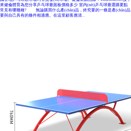
來健倫體育為您分享乒乓球臺面板價格多少 室內(nèi)乒乓球臺選購要點
常見有哪幾種? 無論購買什么產(chǎn)品，終究要的一條是產(chǎn)品
要與自己具有的條件相適應。在這里顧客應清...