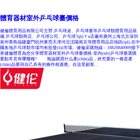
體育器材室外乒乓球臺價格
健倫體育用品有限公司主營:乒乓球桌、乒乓球臺等乒乓球類體育用品裝
備.乒乓球類商店、乒乓球公司、乒乓球?qū)Ｙu店遍布廣州上海北京深圳
泉州青島福建廈門杭州東莞天津河北沈陽南京等體育用品店地區(qū),在中
國各地乒乓球類市場均有批發(fā)市場。健倫采購熱線：18820840909接下
來健倫體育為您分享體育器材室外乒乓球臺價格 室內(nèi)乒乓球臺選購
要點常見有哪幾種? 無論購買什么產(chǎn)品，終究要的一條是產
(chǎn)品要與自己具有的條件相適應。在這里顧客...