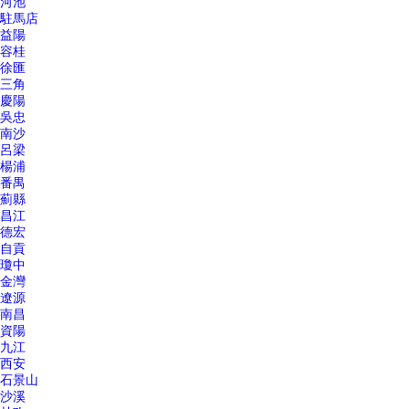
河池
駐馬店
益陽
容桂
徐匯
三角
慶陽
吳忠
南沙
呂梁
楊浦
番禺
薊縣
昌江
德宏
自貢
瓊中
金灣
遼源
南昌
資陽
九江
西安
石景山
沙溪