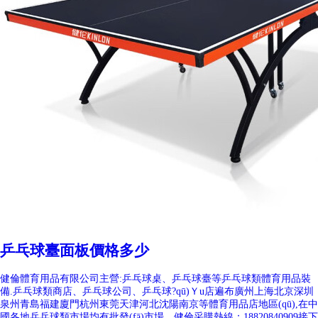
乒乓球臺面板價格多少
健倫體育用品有限公司主營:乒乓球桌、乒乓球臺等乒乓球類體育用品裝
備.乒乓球類商店、乒乓球公司、乒乓球?qū)Ｙu店遍布廣州上海北京深圳
泉州青島福建廈門杭州東莞天津河北沈陽南京等體育用品店地區(qū),在中
國各地乒乓球類市場均有批發(fā)市場。健倫采購熱線：18820840909接下