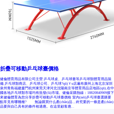
折疊可移動乒乓球臺價格
健倫體育用品有限公司主營:乒乓球桌、乒乓球臺等乒乓球類體育用品裝
備.乒乓球類商店、乒乓球公司、乒乓球?qū)Ｙu店遍布廣州上海北京深圳
泉州青島福建廈門杭州東莞天津河北沈陽南京等體育用品店地區(qū),在中
國各地乒乓球類市場均有批發(fā)市場。健倫采購熱線：18820840909接下
來健倫體育為您分享折疊可移動乒乓球臺價格 室內(nèi)乒乓球臺選購要
點常見有哪幾種? 無論購買什么產(chǎn)品，終究要的一條是產(chǎn)
品要與自己具有的條件相適應。在這里顧客應...