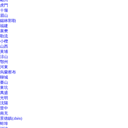
郴州
虎門
十堰
眉山
錫林郭勒
福建
襄樊
勒流
小欖
山西
黃埔
涼山
鄂州
河東
烏蘭察布
聊城
臺山
東坑
萬盛
光明
沈陽
晉中
南充
景德鎮(zhèn)
蚌埠