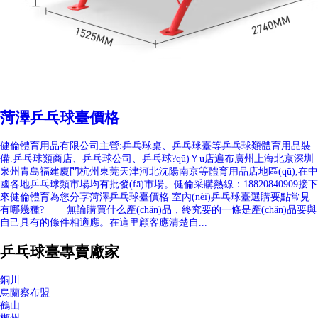
菏澤乒乓球臺價格
健倫體育用品有限公司主營:乒乓球桌、乒乓球臺等乒乓球類體育用品裝
備.乒乓球類商店、乒乓球公司、乒乓球?qū)Ｙu店遍布廣州上海北京深圳
泉州青島福建廈門杭州東莞天津河北沈陽南京等體育用品店地區(qū),在中
國各地乒乓球類市場均有批發(fā)市場。健倫采購熱線：18820840909接下
來健倫體育為您分享菏澤乒乓球臺價格 室內(nèi)乒乓球臺選購要點常見
有哪幾種? 無論購買什么產(chǎn)品，終究要的一條是產(chǎn)品要與
自己具有的條件相適應。在這里顧客應清楚自...
乒乓球臺專賣廠家
銅川
烏蘭察布盟
鶴山