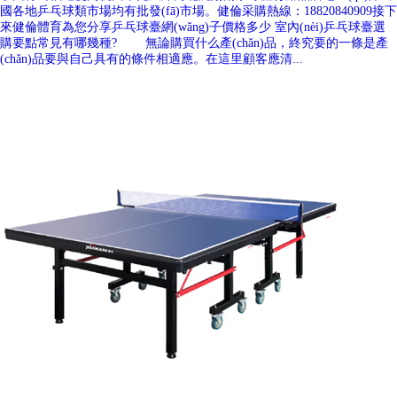
國各地乒乓球類市場均有批發(fā)市場。健倫采購熱線：18820840909接下
來健倫體育為您分享乒乓球臺網(wǎng)子價格多少 室內(nèi)乒乓球臺選
購要點常見有哪幾種? 無論購買什么產(chǎn)品，終究要的一條是產
(chǎn)品要與自己具有的條件相適應。在這里顧客應清...