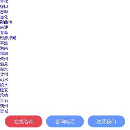
甘孜
鹽田
忠縣
從化
那曲地
南通
青島
巴彥淖爾
寧波
海南
禪城
儋州
酒泉
衡水
賀州
彭水
陵水
延安
承德
大石
朔州
晉城
珠海
在线咨询
咨询电话
联系我们
新疆
通州