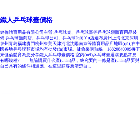
鐵人乒乓球臺價格
健倫體育用品有限公司主營:乒乓球桌、乒乓球臺等乒乓球類體育用品裝
備.乒乓球類商店、乒乓球公司、乒乓球?qū)Ｙu店遍布廣州上海北京深圳
泉州青島福建廈門杭州東莞天津河北沈陽南京等體育用品店地區(qū),在中
國各地乒乓球類市場均有批發(fā)市場。健倫采購熱線：18820840909接下
來健倫體育為您分享鐵人乒乓球臺價格 室內(nèi)乒乓球臺選購要點常見
有哪幾種? 無論購買什么產(chǎn)品，終究要的一條是產(chǎn)品要與
自己具有的條件相適應。在這里顧客應清楚自...