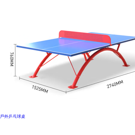
戶外乒乓球桌