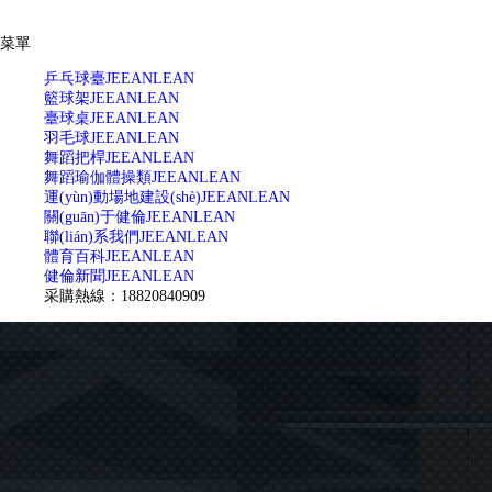
菜單
乒乓球臺
JEEANLEAN
籃球架
JEEANLEAN
臺球桌
JEEANLEAN
羽毛球
JEEANLEAN
舞蹈把桿
JEEANLEAN
舞蹈瑜伽體操類
JEEANLEAN
運(yùn)動場地建設(shè)
JEEANLEAN
關(guān)于健倫
JEEANLEAN
聯(lián)系我們
JEEANLEAN
體育百科
JEEANLEAN
健倫新聞
JEEANLEAN
采購熱線：18820840909