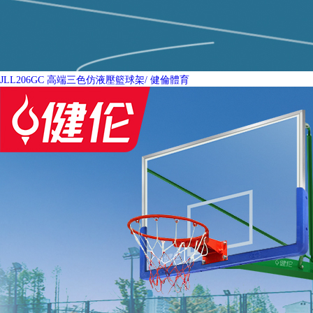
JLL206GC 高端三色仿液壓籃球架
/ 健倫體育