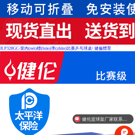
JLP328GC-室內(nèi)標(biāo)準(zhǔn)比賽乒乓球桌
/ 健倫體育
健伦篮球架厂家联系方式
健伦篮球场硅pu多少钱/平方米？