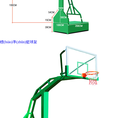
標(biāo)準(zhǔn)籃球架