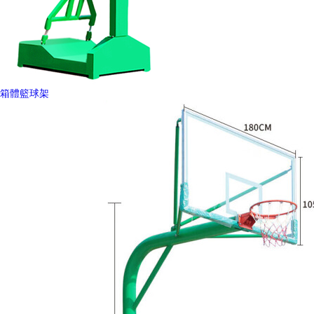
箱體籃球架