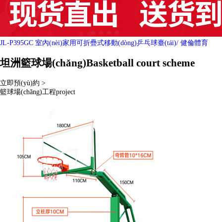
JL-P395GC 室內(nèi)家用可折疊式移動(dòng)乒乓球臺(tái)
/ 健倫體育
坦洲籃球場(chǎng)
Basketball court scheme
立即預(yù)約 >
籃球場(chǎng)工程
project