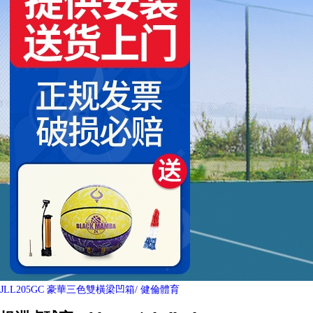
JLL205GC 豪華三色雙橫梁凹箱
/ 健倫體育