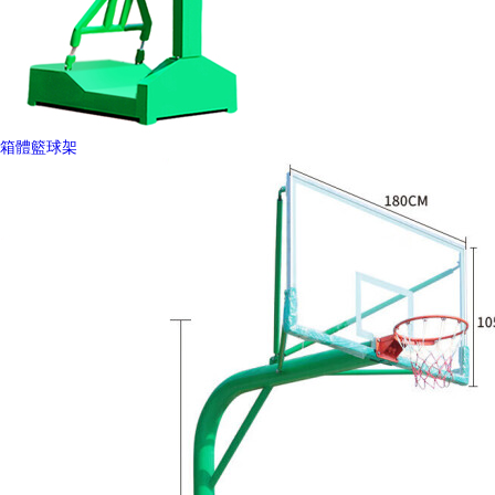
箱體籃球架