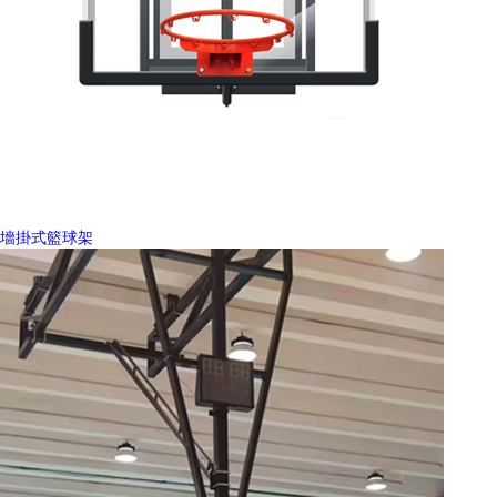
墻掛式籃球架