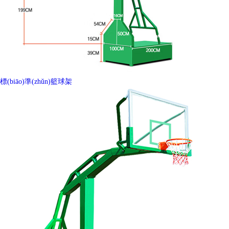
標(biāo)準(zhǔn)籃球架