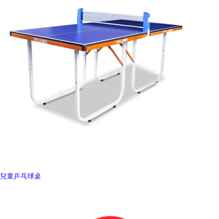
兒童乒乓球桌