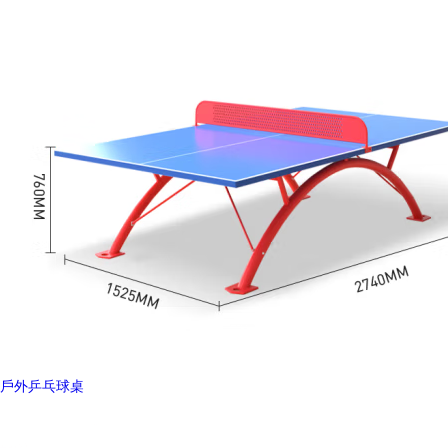
戶外乒乓球桌