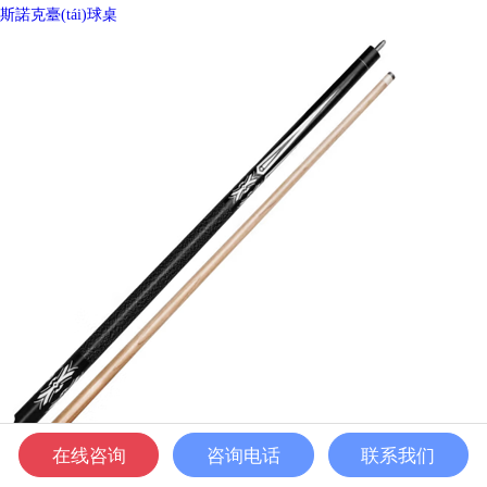
斯諾克臺(tái)球桌
在线咨询
咨询电话
联系我们
臺(tái)球桿