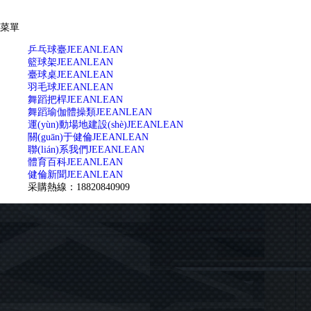
菜單
乒乓球臺
JEEANLEAN
籃球架
JEEANLEAN
臺球桌
JEEANLEAN
羽毛球
JEEANLEAN
舞蹈把桿
JEEANLEAN
舞蹈瑜伽體操類
JEEANLEAN
運(yùn)動場地建設(shè)
JEEANLEAN
關(guān)于健倫
JEEANLEAN
聯(lián)系我們
JEEANLEAN
體育百科
JEEANLEAN
健倫新聞
JEEANLEAN
采購熱線：18820840909