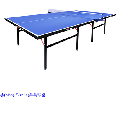
標(biāo)準(zhǔn)乒乓球桌