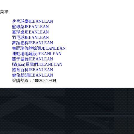
菜單
乒乓球臺
JEEANLEAN
籃球架
JEEANLEAN
臺球桌
JEEANLEAN
羽毛球
JEEANLEAN
舞蹈把桿
JEEANLEAN
舞蹈瑜伽體操類
JEEANLEAN
運動場地建設
JEEANLEAN
關于健倫
JEEANLEAN
聯(lián)系我們
JEEANLEAN
體育百科
JEEANLEAN
健倫新聞
JEEANLEAN
采購熱線：18820840909