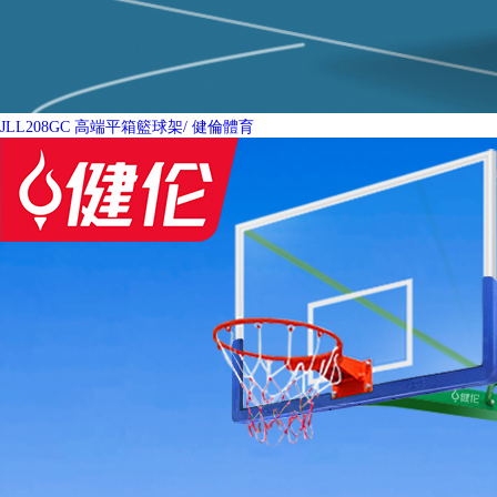
JLL208GC 高端平箱籃球架
/ 健倫體育