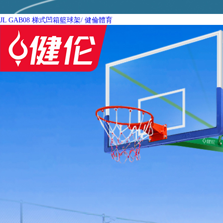
JL GAB08 梯式凹箱籃球架
/ 健倫體育