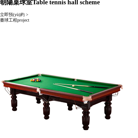
朝陽桌球室
Table tennis hall scheme
立即預(yù)約 >
臺球工程
project