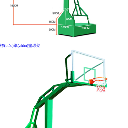
標(biāo)準(zhǔn)籃球架