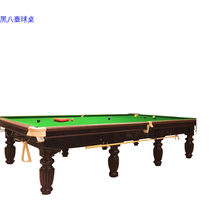
黑八臺球桌