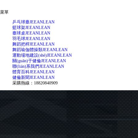
菜單
乒乓球臺
JEEANLEAN
籃球架
JEEANLEAN
臺球桌
JEEANLEAN
羽毛球
JEEANLEAN
舞蹈把桿
JEEANLEAN
舞蹈瑜伽體操類
JEEANLEAN
運動場地建設(shè)
JEEANLEAN
關(guān)于健倫
JEEANLEAN
聯(lián)系我們
JEEANLEAN
體育百科
JEEANLEAN
健倫新聞
JEEANLEAN
采購熱線：18820840909