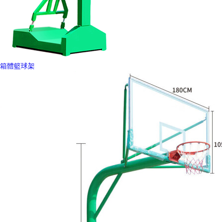
箱體籃球架