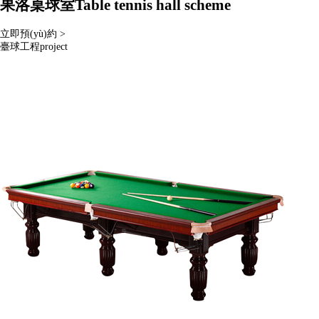
果洛桌球室
Table tennis hall scheme
立即預(yù)約 >
臺球工程
project