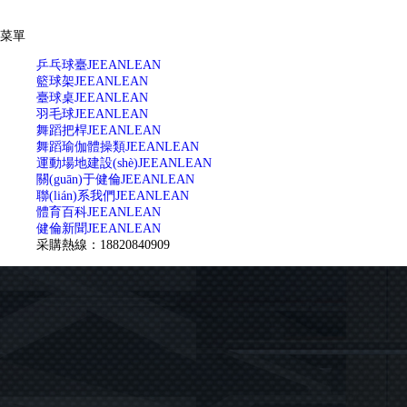
菜單
乒乓球臺
JEEANLEAN
籃球架
JEEANLEAN
臺球桌
JEEANLEAN
羽毛球
JEEANLEAN
舞蹈把桿
JEEANLEAN
舞蹈瑜伽體操類
JEEANLEAN
運動場地建設(shè)
JEEANLEAN
關(guān)于健倫
JEEANLEAN
聯(lián)系我們
JEEANLEAN
體育百科
JEEANLEAN
健倫新聞
JEEANLEAN
采購熱線：18820840909