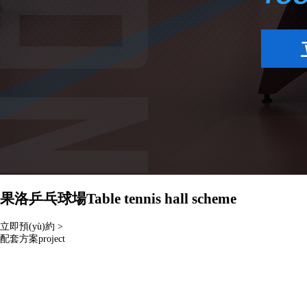
果洛乒乓球場
Table tennis hall scheme
立即預(yù)約 >
配套方案
project