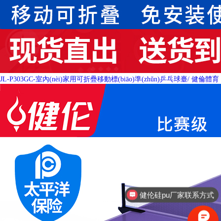
JL-P303GC-室內(nèi)家用可折疊移動標(biāo)準(zhǔn)乒乓球臺
/ 健倫體育
健伦硅pu厂家联系方式
健伦篮球架厂家联系方式