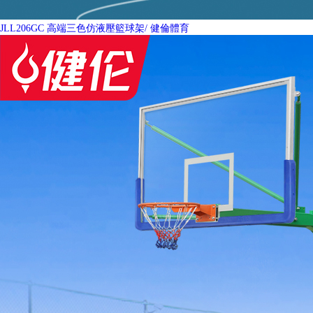
JLL206GC 高端三色仿液壓籃球架
/ 健倫體育