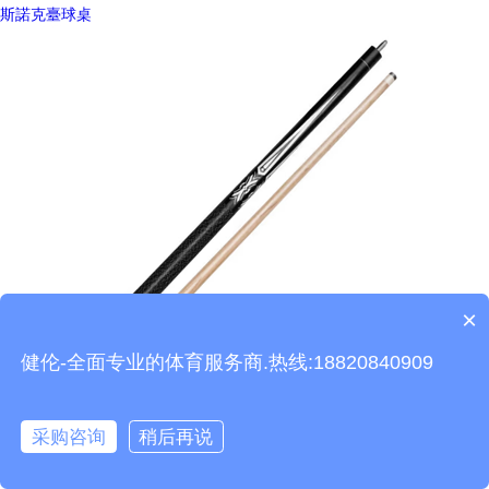
斯諾克臺球桌
×
健伦-全面专业的体育服务商.热线:18820840909
采购咨询
稍后再说
在线咨询
咨询电话
联系我们
臺球桿