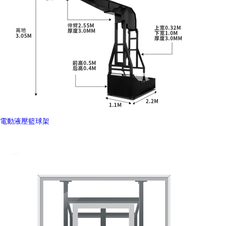
電動液壓籃球架