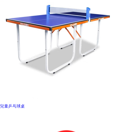
兒童乒乓球桌