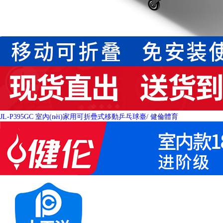
JL-P395GC 室內(nèi)家用可折疊式移動乒乓球臺
/ 健倫體育