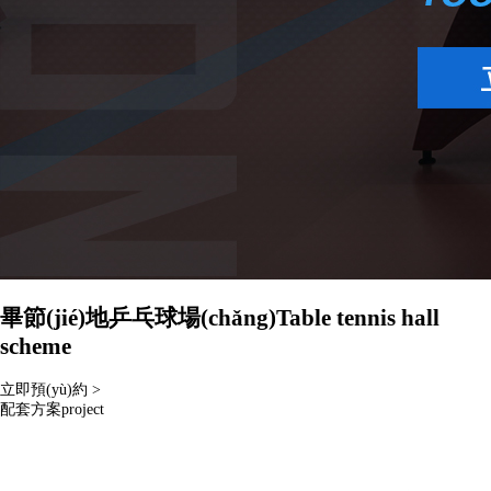
畢節(jié)地乒乓球場(chǎng)
Table tennis hall
scheme
立即預(yù)約 >
配套方案
project