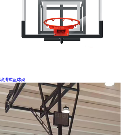
墻掛式籃球架