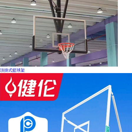
頂掛式籃球架