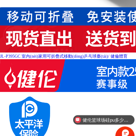
JL-P395GC 室內(nèi)家用可折疊式移動(dòng)乒乓球臺(tái)
/ 健倫體育
健伦硅pu厂家联系方式