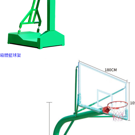
箱體籃球架