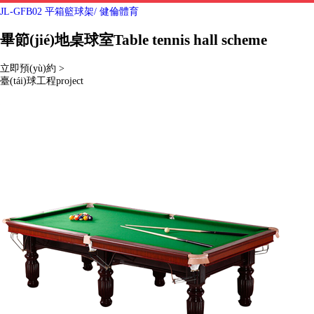
JL-GFB02 平箱籃球架
/ 健倫體育
畢節(jié)地桌球室
Table tennis hall scheme
立即預(yù)約 >
臺(tái)球工程
project