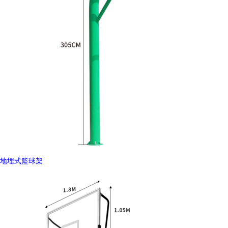
地埋式籃球架