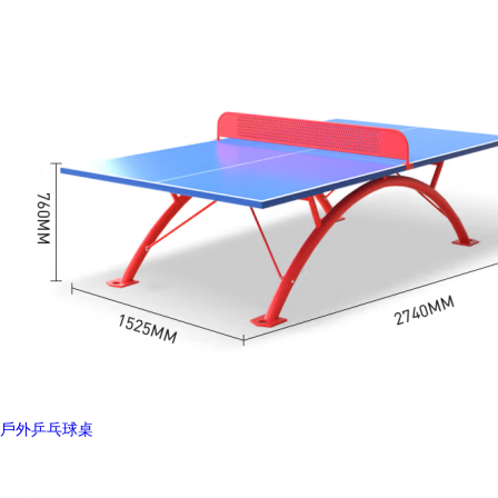
戶外乒乓球桌