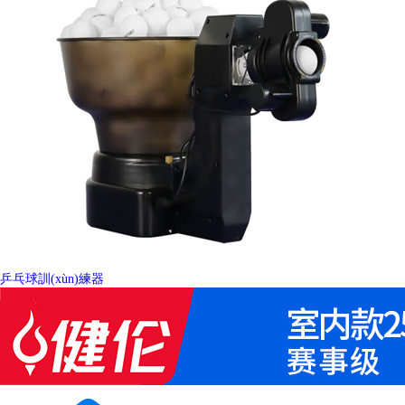
乒乓球訓(xùn)練器