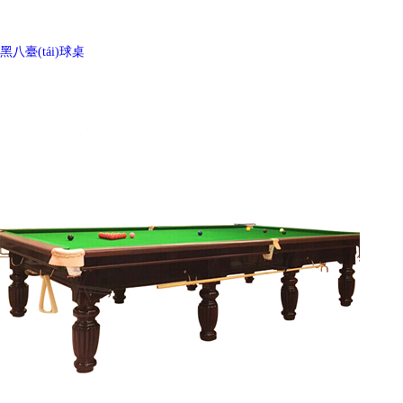
黑八臺(tái)球桌