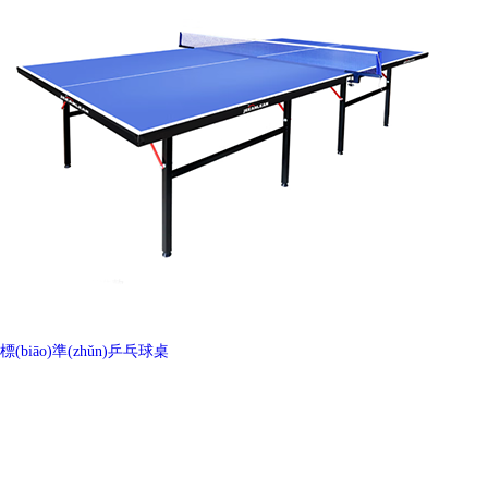
標(biāo)準(zhǔn)乒乓球桌