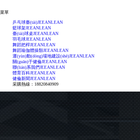
菜單
乒乓球臺(tái)
JEEANLEAN
籃球架
JEEANLEAN
臺(tái)球桌
JEEANLEAN
羽毛球
JEEANLEAN
舞蹈把桿
JEEANLEAN
舞蹈瑜伽體操類
JEEANLEAN
運(yùn)動(dòng)場地建設(shè)
JEEANLEAN
關(guān)于健倫
JEEANLEAN
聯(lián)系我們
JEEANLEAN
體育百科
JEEANLEAN
健倫新聞
JEEANLEAN
采購熱線：18820840909