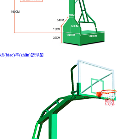
標(biāo)準(zhǔn)籃球架