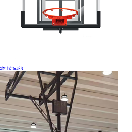
墻掛式籃球架