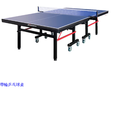
帶輪乒乓球桌