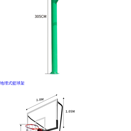
地埋式籃球架