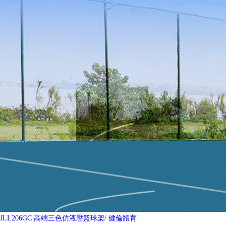
JLL206GC 高端三色仿液壓籃球架
/ 健倫體育