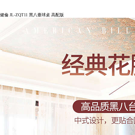
健倫 JL-ZQT11 黑八臺球桌 高配版