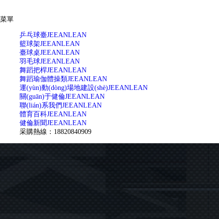
菜單
乒乓球臺
JEEANLEAN
籃球架
JEEANLEAN
臺球桌
JEEANLEAN
羽毛球
JEEANLEAN
舞蹈把桿
JEEANLEAN
舞蹈瑜伽體操類
JEEANLEAN
運(yùn)動(dòng)場地建設(shè)
JEEANLEAN
關(guān)于健倫
JEEANLEAN
聯(lián)系我們
JEEANLEAN
體育百科
JEEANLEAN
健倫新聞
JEEANLEAN
采購熱線：18820840909