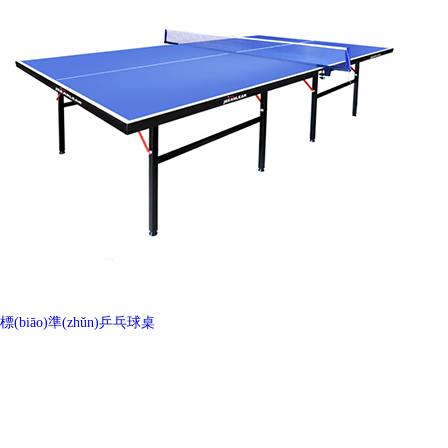
標(biāo)準(zhǔn)乒乓球桌