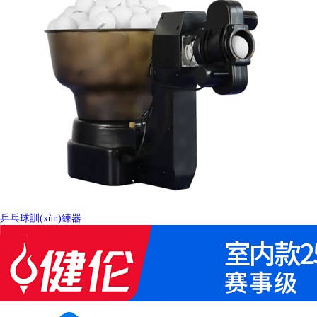
乒乓球訓(xùn)練器