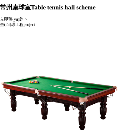
常州桌球室
Table tennis hall scheme
立即預(yù)約 >
臺(tái)球工程
project