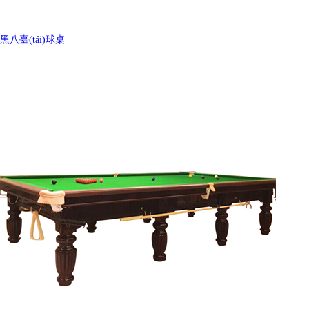
黑八臺(tái)球桌