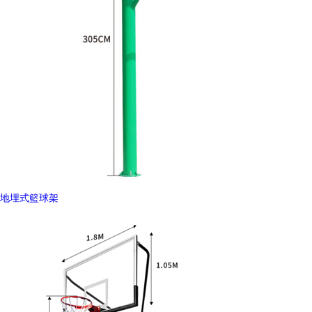
地埋式籃球架