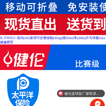
JL-P303GC-室內(nèi)家用可折疊移動(dòng)標(biāo)準(zhǔn)乒乓球臺(tái)
/
健倫體育
健伦篮球架厂家联系方式
健伦篮球场硅pu多少钱/平方米？