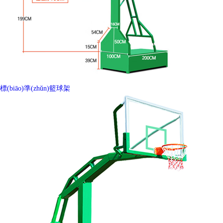
標(biāo)準(zhǔn)籃球架