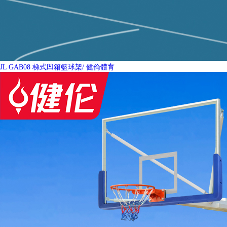
JL GAB08 梯式凹箱籃球架
/ 健倫體育