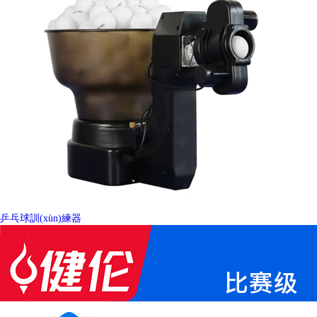
乒乓球訓(xùn)練器