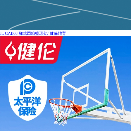
JL GAB08 梯式凹箱籃球架
/ 健倫體育