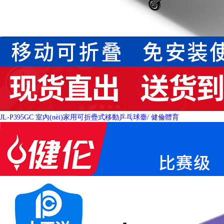
JL-P395GC 室內(nèi)家用可折疊式移動乒乓球臺
/ 健倫體育