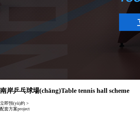
南岸乒乓球場(chǎng)
Table tennis hall scheme
立即預(yù)約 >
配套方案
project