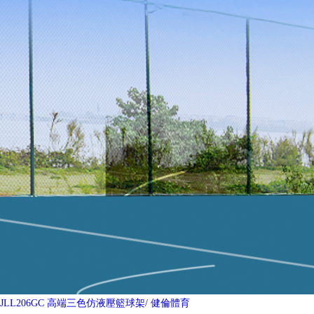
JLL206GC 高端三色仿液壓籃球架
/ 健倫體育