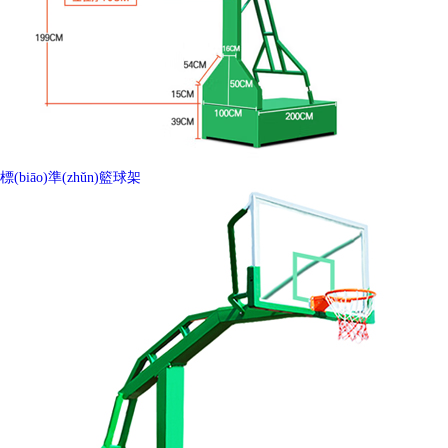
標(biāo)準(zhǔn)籃球架