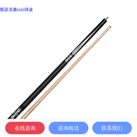
斯諾克臺(tái)球桌
在线咨询
咨询电话
联系我们