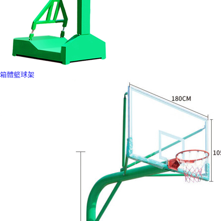
箱體籃球架