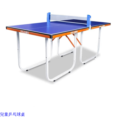
兒童乒乓球桌