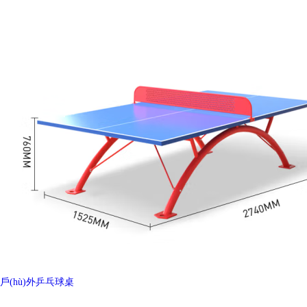
戶(hù)外乒乓球桌