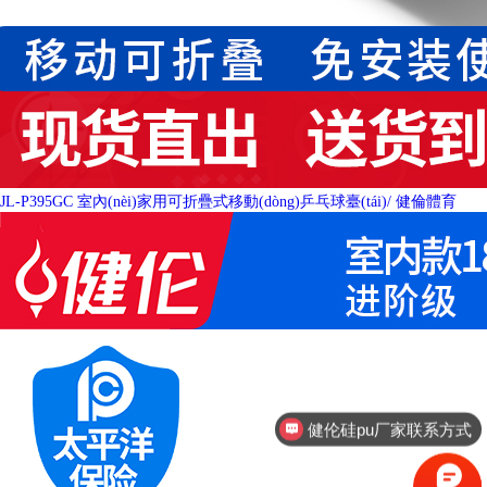
JL-P395GC 室內(nèi)家用可折疊式移動(dòng)乒乓球臺(tái)
/ 健倫體育
健伦篮球架厂家联系方式