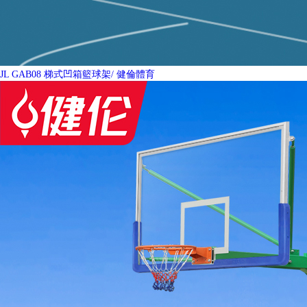
JL GAB08 梯式凹箱籃球架
/ 健倫體育