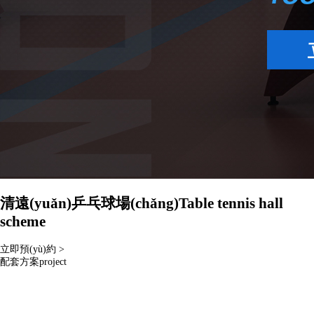
清遠(yuǎn)乒乓球場(chǎng)
Table tennis hall
scheme
立即預(yù)約 >
配套方案
project