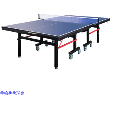
帶輪乒乓球桌