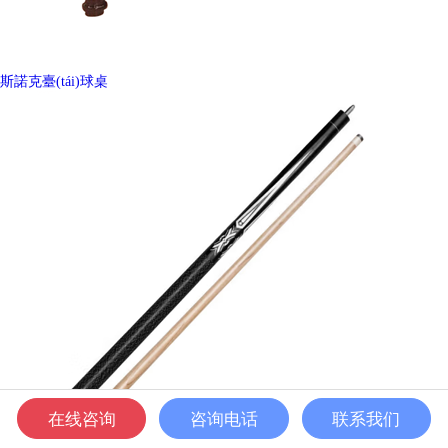
斯諾克臺(tái)球桌
在线咨询
咨询电话
联系我们