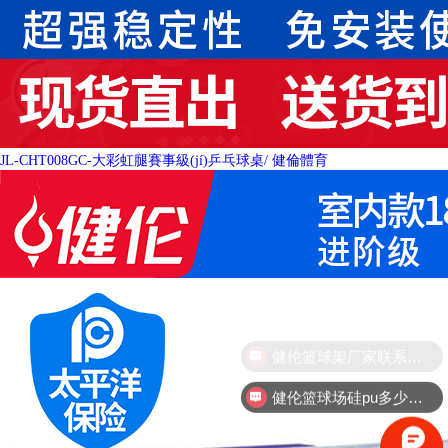
JL-CHT008GC-大彩虹腿賽事級(jí)乒乓球桌
/ 健倫體育
健伦篮球场硅pu多少钱/平方米？