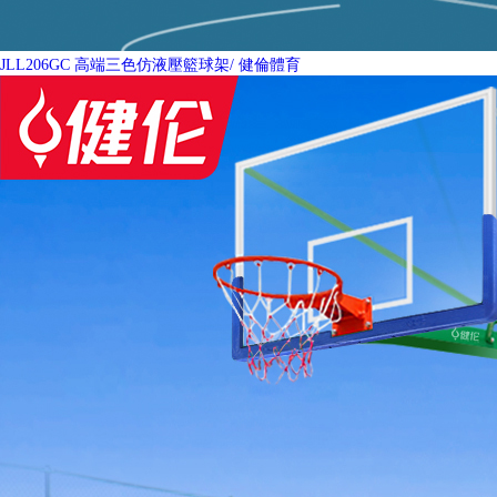
JLL206GC 高端三色仿液壓籃球架
/ 健倫體育