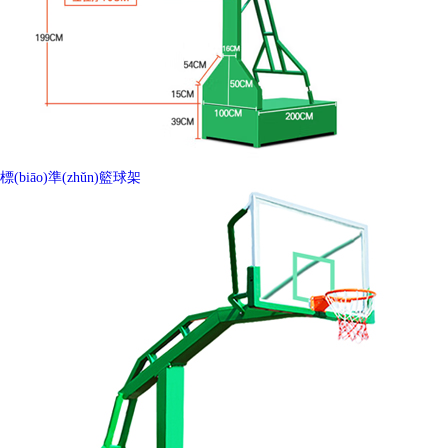
標(biāo)準(zhǔn)籃球架