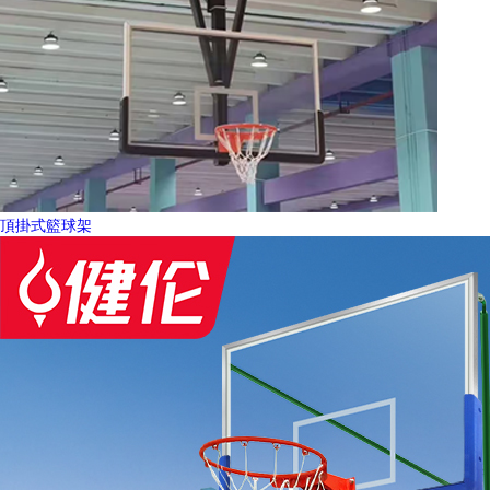
頂掛式籃球架