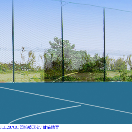
JLL207GC 凹箱籃球架
/ 健倫體育