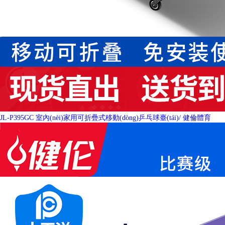
JL-P395GC 室內(nèi)家用可折疊式移動(dòng)乒乓球臺(tái)
/ 健倫體育