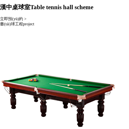
漢中桌球室
Table tennis hall scheme
立即預(yù)約 >
臺(tái)球工程
project