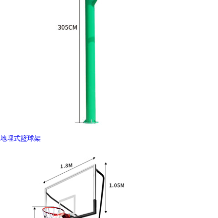
地埋式籃球架