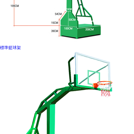
標準籃球架