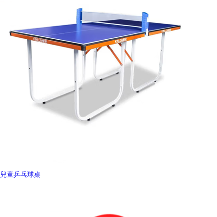
兒童乒乓球桌