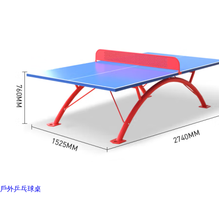
戶外乒乓球桌