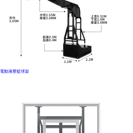
電動液壓籃球架