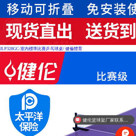
JLP328GC-室內標準比賽乒乓球桌
/ 健倫體育
健伦篮球架厂家联系方式
健伦篮球场硅pu多少钱/平方米？