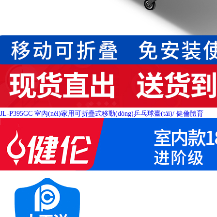
JL-P395GC 室內(nèi)家用可折疊式移動(dòng)乒乓球臺(tái)
/ 健倫體育