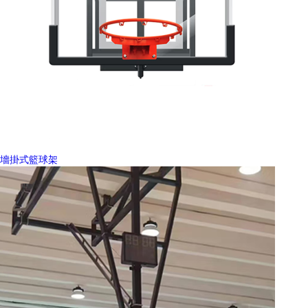
墻掛式籃球架