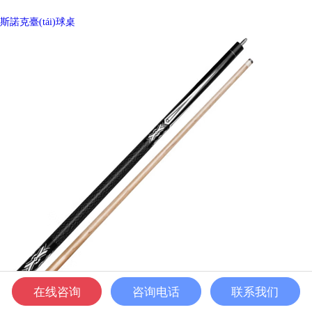
斯諾克臺(tái)球桌
在线咨询
咨询电话
联系我们