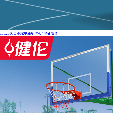
JLL208GC 高端平箱籃球架
/ 健倫體育