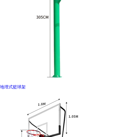
地埋式籃球架