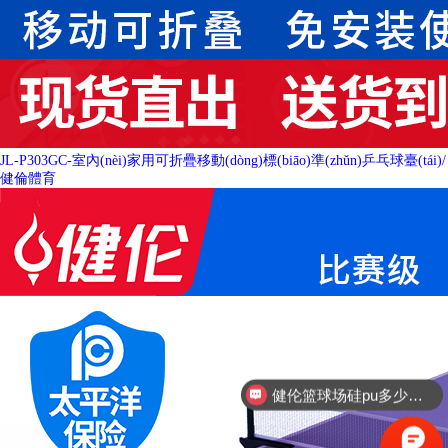
JL-P303GC-室內(nèi)家用可折疊移動(dòng)標(biāo)準(zhǔn)乒乓球臺(tái)
/
健倫體育
健伦硅pu厂家联系方式