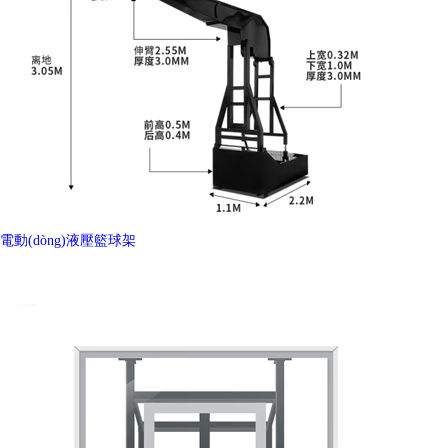
電動(dòng)液壓籃球架