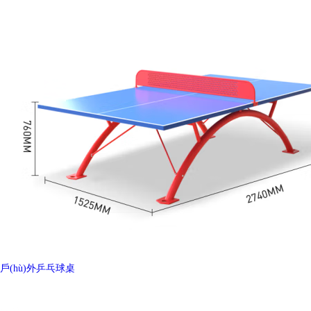
戶(hù)外乒乓球桌