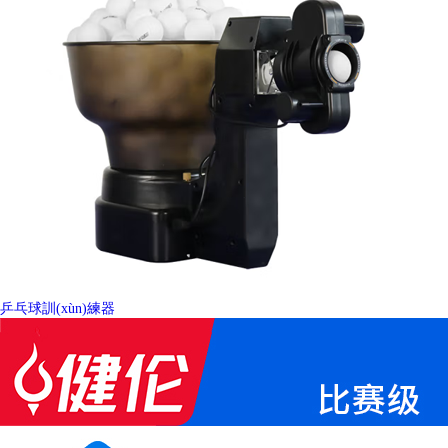
乒乓球訓(xùn)練器