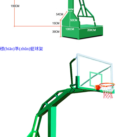
標(biāo)準(zhǔn)籃球架