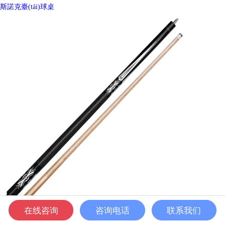
斯諾克臺(tái)球桌
在线咨询
咨询电话
联系我们
臺(tái)球桿