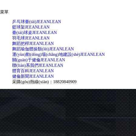
菜單
乒乓球臺(tái)
JEEANLEAN
籃球架
JEEANLEAN
臺(tái)球桌
JEEANLEAN
羽毛球
JEEANLEAN
舞蹈把桿
JEEANLEAN
舞蹈瑜伽體操類(lèi)
JEEANLEAN
運(yùn)動(dòng)場(chǎng)地建設(shè)
JEEANLEAN
關(guān)于健倫
JEEANLEAN
聯(lián)系我們
JEEANLEAN
體育百科
JEEANLEAN
健倫新聞
JEEANLEAN
采購(gòu)熱線(xiàn)：18820840909