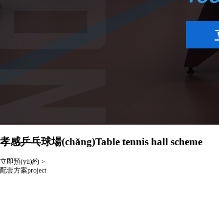
孝感乒乓球場(chǎng)
Table tennis hall scheme
立即預(yù)約 >
配套方案
project