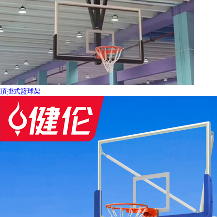
頂掛式籃球架