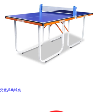
兒童乒乓球桌