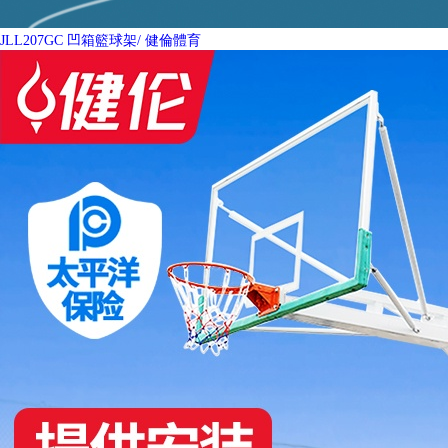
JLL207GC 凹箱籃球架
/ 健倫體育