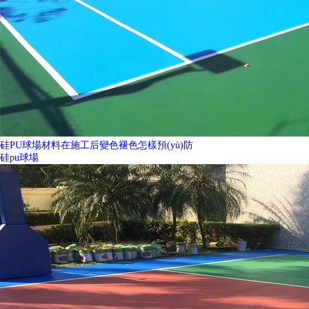
硅PU球場材料在施工后變色褪色怎樣預(yù)防
硅pu球場