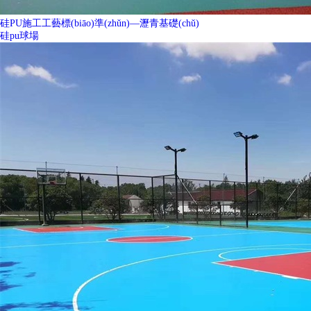
硅PU施工工藝標(biāo)準(zhǔn)—瀝青基礎(chǔ)
硅pu球場