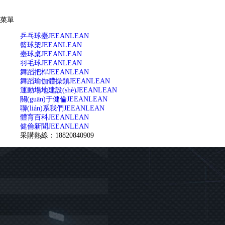
菜單
乒乓球臺
JEEANLEAN
籃球架
JEEANLEAN
臺球桌
JEEANLEAN
羽毛球
JEEANLEAN
舞蹈把桿
JEEANLEAN
舞蹈瑜伽體操類
JEEANLEAN
運動場地建設(shè)
JEEANLEAN
關(guān)于健倫
JEEANLEAN
聯(lián)系我們
JEEANLEAN
體育百科
JEEANLEAN
健倫新聞
JEEANLEAN
采購熱線：18820840909